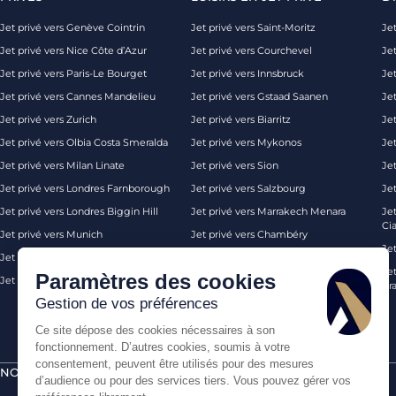
Jet privé vers Genève Cointrin
Jet privé vers Saint-Moritz
Jet
Jet privé vers Nice Côte d’Azur
Jet privé vers Courchevel
Jet
Jet privé vers Paris-Le Bourget
Jet privé vers Innsbruck
Je
Jet privé vers Cannes Mandelieu
Jet privé vers Gstaad Saanen
Jet
Jet privé vers Zurich
Jet privé vers Biarritz
Jet
Jet privé vers Olbia Costa Smeralda
Jet privé vers Mykonos
Jet
Jet privé vers Milan Linate
Jet privé vers Sion
Je
Jet privé vers Londres Farnborough
Jet privé vers Salzbourg
Je
Jet privé vers Londres Biggin Hill
Jet privé vers Marrakech Menara
Je
Ci
Jet privé vers Munich
Jet privé vers Chambéry
Je
Jet privé vers Monaco
Jet privé vers Ibiza
Jet
Paramètres des cookies
Jet privé vers Palma de Majorque
Jet privé vers Londres
Pra
Gestion de vos préférences
Ce site dépose des cookies nécessaires à son
fonctionnement. D’autres cookies, soumis à votre
consentement, peuvent être utilisés pour des mesures
NOS CERTIFICATIONS
PAIEMENTS SÉCURISÉS PAR
d’audience ou pour des services tiers. Vous pouvez gérer vos