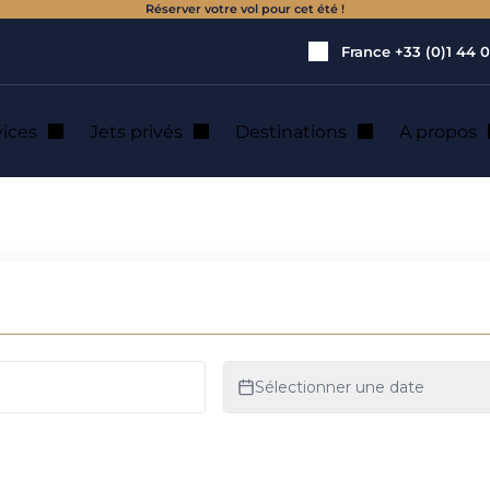
Réserver votre vol pour cet été !
France
+33 (0)1 44 0
vices
Jets privés
Destinations
A propos
de jet privé