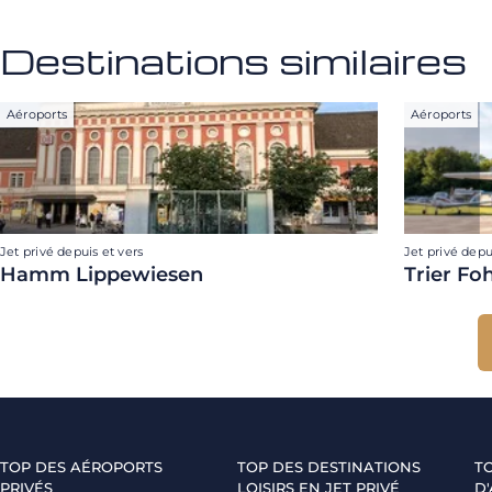
Destinations similaires
Aéroports
Aéroports
Jet privé depuis et vers
Jet privé depu
Hamm Lippewiesen
Trier Fo
TOP DES AÉROPORTS
TOP DES DESTINATIONS
T
PRIVÉS
LOISIRS EN JET PRIVÉ
D'