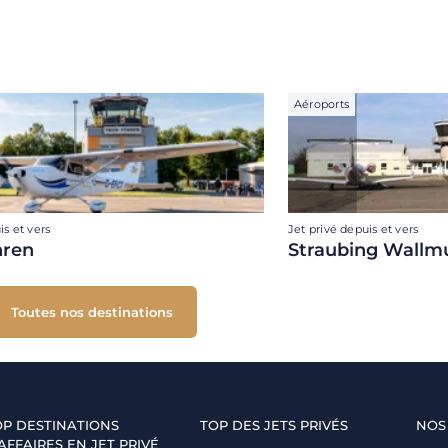
Aéroports
is et vers
Jet privé depuis et vers
hren
Straubing Wallm
Toutes nos destinations
OP DESTINATIONS
TOP DES JETS PRIVÉS
NOS
AFFAIRES EN JET PRIVÉ