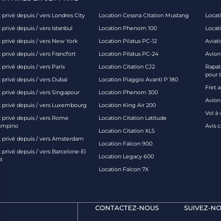
 privé depuis / vers Londres City
Location Cessna Citation Mustang
Locati
 privé depuis / vers Istanbul
Location Phenom 100
Locat
t privé depuis / vers New York
Location Pilatus PC-12
Aviati
 privé depuis / vers Francfort
Location Pilatus PC-24
Avion
 privé depuis / vers Paris
Location Citation CJ2
Rapatr
pour 
 privé depuis / vers Dubaï
Location Piaggio Avanti P 180
Fret 
t privé depuis / vers Singapour
Location Phenom 300
Avion-
t privé depuis / vers Luxembourg
Location King Air 200
Vol à 
t privé depuis / vers Rome
Location Citation Latitude
ampino
Avis 
Location Citation XLS
t privé depuis / vers Amsterdam
Location Falcon 900
 privé depuis / vers Barcelone-El
Location Legacy 600
t
Location Falcon 7X
CONTACTEZ-NOUS
SUIVEZ-NO