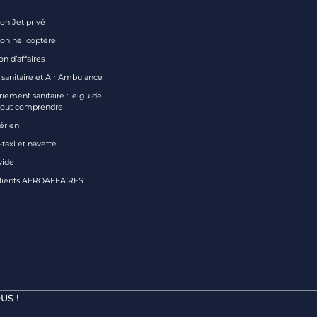
on Jet privé
ion hélicoptère
on d’affaires
 sanitaire et Air Ambulance
iement sanitaire : le guide
tout comprendre
aérien
taxi et navette
vide
clients AEROAFFAIRES
US !