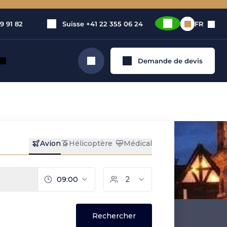
9 91 82
Suisse
+41 22 355 06 24
FR
Demande de devis
Rechercher