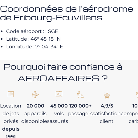
Coordonnées de l’aérodrome
de Fribourg-Ecuvillens
Code aéroport : LSGE
Latitude : 46° 45′ 18″ N
Longitude : 7° 04′ 34″ E
Pourquoi faire confiance à
AEROAFFAIRES ?
Location
20 000
45 000
120 000+
4,9/5
1
de jets
appareils
vols
passagers
satisfaction
compe
privés
disponibles
assurés
client
car
depuis
1991