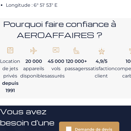
Longitude : 6° 51′ 53″ E
Pourquoi faire confiance à
AEROAFFAIRES ?
Location
20 000
45 000
120 000+
4,9/5
1
de jets
appareils
vols
passagers
satisfaction
compe
privés
disponibles
assurés
client
car
depuis
1991
Vous avez
besoin d'une
Demande de devis