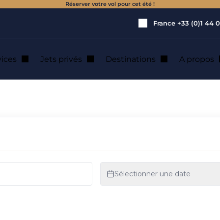
Réserver votre vol pour cet été !
France
+33 (0)1 44 0
vices
Jets privés
Destinations
A propos
 de jet privé