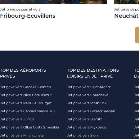
Jet privé depuis et vers
Jet privé depu
Fribourg-Ecuvillens
Neuchât
TOP DES AÉROPORTS
TOP DES DESTINATIONS
T
PRIVÉS
LOISIRS EN JET PRIVÉ
D'
Jet privé vers Genève Cointrin
Jet privé vers Saint-Moritz
Jet
Jet privé vers Nice Côte d’Azur
Jet privé vers Courchevel
Jet
Jet privé vers Paris-Le Bourget
Jet privé vers Innsbruck
Je
Jet privé vers Cannes Mandelieu
Jet privé vers Gstaad Saanen
Jet
Jet privé vers Zurich
Jet privé vers Biarritz
Jet
Jet privé vers Olbia Costa Smeralda
Jet privé vers Mykonos
Jet
Jet privé vers Milan Linate
Jet privé vers Sion
Je