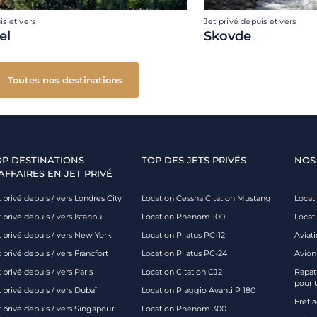
is et vers
Jet privé depuis et vers
el
Skovde
Toutes nos destinations
OP DESTINATIONS
TOP DES JETS PRIVÉS
NOS
AFFAIRES EN JET PRIVÉ
 privé depuis / vers Londres City
Location Cessna Citation Mustang
Locati
 privé depuis / vers Istanbul
Location Phenom 100
Locat
t privé depuis / vers New York
Location Pilatus PC-12
Aviati
 privé depuis / vers Francfort
Location Pilatus PC-24
Avion
 privé depuis / vers Paris
Location Citation CJ2
Rapatr
pour 
 privé depuis / vers Dubaï
Location Piaggio Avanti P 180
Fret 
t privé depuis / vers Singapour
Location Phenom 300