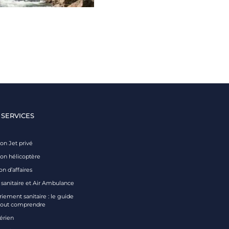
 SERVICES
on Jet privé
ion hélicoptère
on d’affaires
 sanitaire et Air Ambulance
iement sanitaire : le guide
tout comprendre
aérien