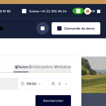
9 91 82
Suisse
+41 22 355 06 24
FR
Demande de devis
Rechercher