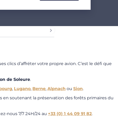
es clics d’affréter votre propre avion. C’est le défi que
on de Soleure
.
bourg
,
Lugano
,
Berne
,
Alpnach
ou
Sion
.
 en soutenant la préservation des forêts primaires du
ctez-nous 7/7 24H/24 au
+33 (0) 1 44 09 91 82
.