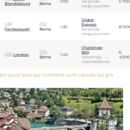
2:00
Jet privés
5 70
Brandebourg
Berne
longs courriers
Global
🇬🇧
🇨🇭
Express
1:30
8 100
Farnborough
Berne
Jet privés
longs courriers
Challenger
🇨🇭
600
6
🇬🇧
Londres
1:40
Berne
Jets privés
400€
intermédiaires
En savoir plus sur comment sont calculés les prix