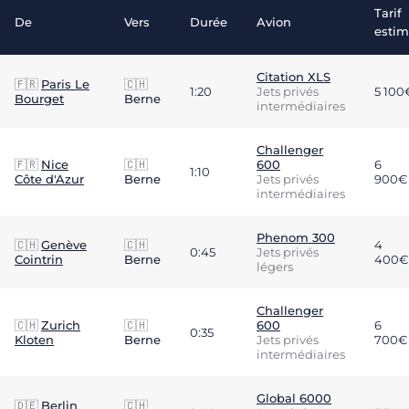
Tarif
De
Vers
Durée
Avion
esti
Citation XLS
🇫🇷
Paris Le
🇨🇭
1:20
Jets privés
5 100
Bourget
Berne
intermédiaires
Challenger
🇫🇷
Nice
🇨🇭
600
6
1:10
Côte d'Azur
Berne
Jets privés
900€
intermédiaires
Phenom 300
🇨🇭
Genève
🇨🇭
4
0:45
Jets privés
Cointrin
Berne
400€
légers
Challenger
🇨🇭
Zurich
🇨🇭
600
6
0:35
Kloten
Berne
Jets privés
700€
intermédiaires
Global 6000
🇩🇪
Berlin
🇨🇭