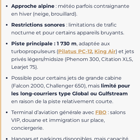
Approche alpine
: météo parfois contraignante
en hiver (neige, brouillard).
Restrictions sonores
: limitations de trafic
nocturne et pour certains appareils bruyants.
Piste principale : 1 730 m
, adaptée aux
turbopropulseurs (
Pilatus PC-12
,
King Air
) et jets
privés légers/midsize (Phenom 300, Citation XLS,
Learjet 75).
Possible pour certains jets de grande cabine
(Falcon 2000, Challenger 650), mais
limité pour
les long-courriers type Global ou Gulfstream
en raison de la piste relativement courte.
Terminal d’aviation générale avec
FBO
: salons
VIP, douane et immigration sur place,
conciergerie.
Hangars et parkings disponibles, mais capacité