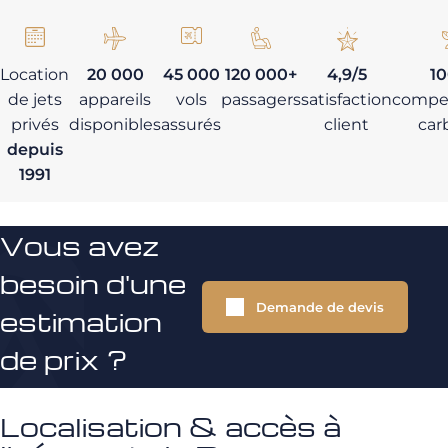
Location
20 000
45 000
120 000+
4,9/5
1
de jets
appareils
vols
passagers
satisfaction
compe
privés
disponibles
assurés
client
car
depuis
1991
Vous avez
besoin d'une
Demande de devis
estimation
de prix ?
Localisation & accès à