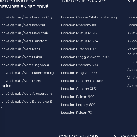
OP DESTINATIONS
TOP DES JETS PRIVÉS
NOS
AFFAIRES EN JET PRIVÉ
 privé depuis / vers Londres City
Location Cessna Citation Mustang
Locati
 privé depuis / vers Istanbul
Location Phenom 100
Locat
t privé depuis / vers New York
Location Pilatus PC-12
Aviati
 privé depuis / vers Francfort
Location Pilatus PC-24
Avion
 privé depuis / vers Paris
Location Citation CJ2
Rapatr
pour 
 privé depuis / vers Dubaï
Location Piaggio Avanti P 180
Fret 
t privé depuis / vers Singapour
Location Phenom 300
Avion-
t privé depuis / vers Luxembourg
Location King Air 200
Vol à 
t privé depuis / vers Rome
Location Citation Latitude
ampino
Avis 
Location Citation XLS
t privé depuis / vers Amsterdam
Location Falcon 900
 privé depuis / vers Barcelone-El
Location Legacy 600
t
Location Falcon 7X
CONTACTEZ-NOUS
SUIVEZ-NO