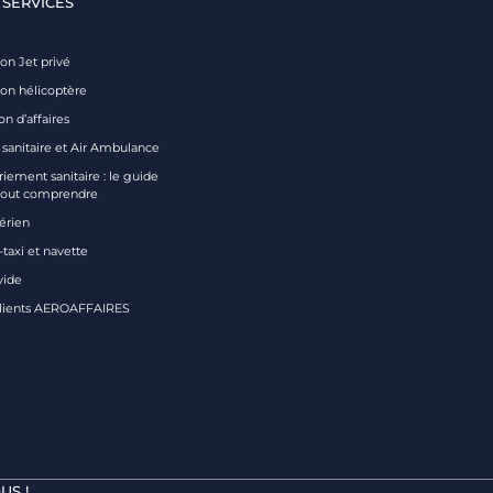
 SERVICES
on Jet privé
ion hélicoptère
on d’affaires
 sanitaire et Air Ambulance
iement sanitaire : le guide
tout comprendre
aérien
taxi et navette
vide
clients AEROAFFAIRES
US !