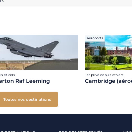
RES
Aéroports
is et vers
Jet privé depuis et vers
erton Raf Leeming
Cambridge (aéro
Toutes nos destinations