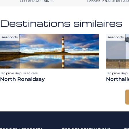
CEO AEROAFFAIRES
Fondateur d’AEROAFFAI
Destinations similaires
Aéroports
Aéroports
Jet privé depuis et vers
Jet privé depu
North Ronaldsay
Northall