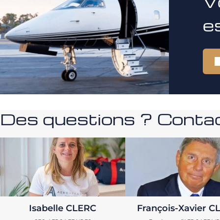
V
e
Des questions ? Contac
Isabelle CLERC
François-Xavier C