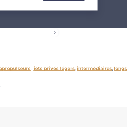
opropulseurs
,
jets privés légers
,
intermédiaires
,
longs
.