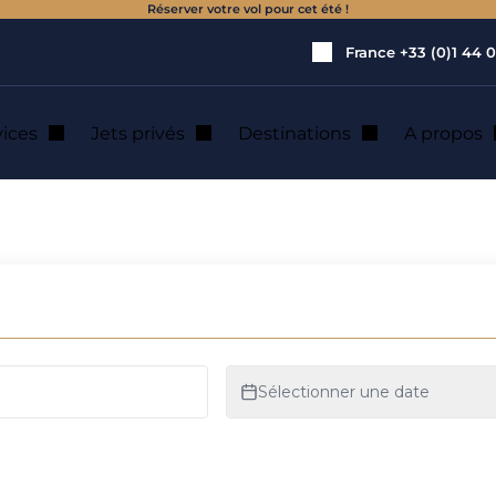
Réserver votre vol pour cet été !
France
+33 (0)1 44 0
vices
Jets privés
Destinations
A propos
tion de jet privé