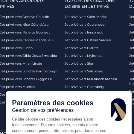
TOP DES AÉROPORTS
TOP DES DESTINATIONS
T
PRIVÉS
LOISIRS EN JET PRIVÉ
D'
Jet privé vers Genève Cointrin
Jet privé vers Saint-Moritz
Jet
Jet privé vers Nice Côte d’Azur
Jet privé vers Courchevel
Jet
Jet privé vers Paris-Le Bourget
Jet privé vers Innsbruck
Je
Jet privé vers Cannes Mandelieu
Jet privé vers Gstaad Saanen
Jet
Jet privé vers Zurich
Jet privé vers Biarritz
Jet
Jet privé vers Olbia Costa Smeralda
Jet privé vers Mykonos
Jet
Jet privé vers Milan Linate
Jet privé vers Sion
Je
Jet privé vers Londres Farnborough
Jet privé vers Salzbourg
Je
Jet privé vers Londres Biggin Hill
Jet privé vers Marrakech Menara
Je
Ci
Jet privé vers Munich
Jet privé vers Chambéry
Je
Jet privé vers Monaco
Jet privé vers Ibiza
Jet
Paramètres des cookies
Jet privé vers Palma de Majorque
Jet privé vers Londres
Pra
Gestion de vos préférences
Ce site dépose des cookies nécessaires à son
fonctionnement. D’autres cookies, soumis à votre
consentement, peuvent être utilisés pour des mesures
NOS CERTIFICATIONS
PAIEMENTS SÉCURISÉS PAR