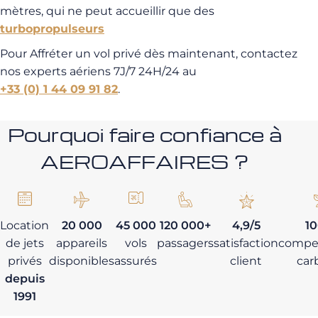
mètres, qui ne peut accueillir que des
turbopropulseurs
Pour Affréter un vol privé dès maintenant, contactez
nos experts aériens 7J/7 24H/24 au
+33 (0) 1 44 09 91 82
.
Pourquoi faire confiance à
AEROAFFAIRES ?
Location
20 000
45 000
120 000+
4,9/5
1
de jets
appareils
vols
passagers
satisfaction
compe
privés
disponibles
assurés
client
car
depuis
1991