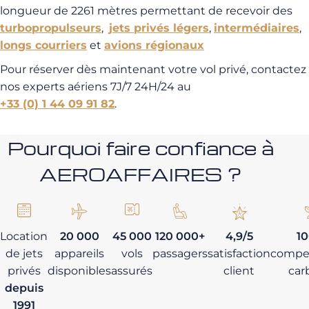
longueur de 2261 mètres permettant de recevoir des
turbopropulseurs
,
jets privés légers
,
intermédiaires
,
longs courriers
et
avions régionaux
Pour réserver dès maintenant votre vol privé, contactez
nos experts aériens 7J/7 24H/24 au
+33 (0) 1 44 09 91 82
.
Pourquoi faire confiance à
AEROAFFAIRES ?
Location
20 000
45 000
120 000+
4,9/5
1
de jets
appareils
vols
passagers
satisfaction
compe
privés
disponibles
assurés
client
car
depuis
1991