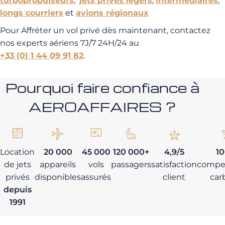
turbopropulseurs
,
jets privés légers
,
intermédiaires
,
longs courriers
et
avions régionaux
Pour Affréter un vol privé dès maintenant, contactez
nos experts aériens 7J/7 24H/24 au
+33 (0) 1 44 09 91 82
.
Pourquoi faire confiance à
AEROAFFAIRES ?
Location
20 000
45 000
120 000+
4,9/5
1
de jets
appareils
vols
passagers
satisfaction
compe
privés
disponibles
assurés
client
car
depuis
1991