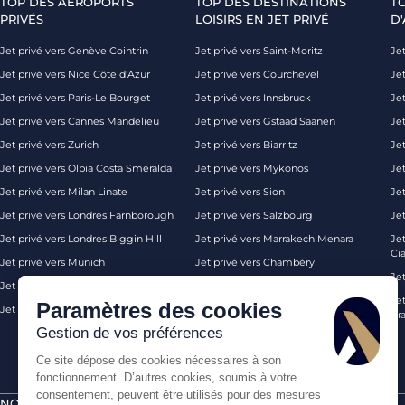
TOP DES AÉROPORTS
TOP DES DESTINATIONS
T
PRIVÉS
LOISIRS EN JET PRIVÉ
D'
Jet privé vers Genève Cointrin
Jet privé vers Saint-Moritz
Jet
Jet privé vers Nice Côte d’Azur
Jet privé vers Courchevel
Jet
Jet privé vers Paris-Le Bourget
Jet privé vers Innsbruck
Je
Jet privé vers Cannes Mandelieu
Jet privé vers Gstaad Saanen
Jet
Jet privé vers Zurich
Jet privé vers Biarritz
Jet
Jet privé vers Olbia Costa Smeralda
Jet privé vers Mykonos
Jet
Jet privé vers Milan Linate
Jet privé vers Sion
Je
Jet privé vers Londres Farnborough
Jet privé vers Salzbourg
Je
Jet privé vers Londres Biggin Hill
Jet privé vers Marrakech Menara
Je
Ci
Jet privé vers Munich
Jet privé vers Chambéry
Je
Jet privé vers Monaco
Jet privé vers Ibiza
Jet
Paramètres des cookies
Jet privé vers Palma de Majorque
Jet privé vers Londres
Pra
Gestion de vos préférences
Ce site dépose des cookies nécessaires à son
fonctionnement. D’autres cookies, soumis à votre
consentement, peuvent être utilisés pour des mesures
NOS CERTIFICATIONS
PAIEMENTS SÉCURISÉS PAR