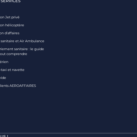
 SERVICES
on Jet privé
ion hélicoptère
on d’affaires
 sanitaire et Air Ambulance
iement sanitaire : le guide
tout comprendre
aérien
taxi et navette
vide
clients AEROAFFAIRES
US !