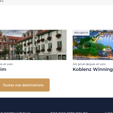
RES
Aéroports
is et vers
Jet privé depuis et vers
eim
Koblenz Winnin
Toutes nos destinations