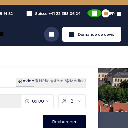
9 91 82
Suisse
+41 22 355 06 24
FR
Demande de devis
Rechercher