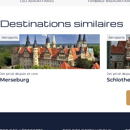
CEO AEROAFFAIRES
Fondateur d’AEROAFFAI
Destinations similaires
Aéroports
Aéroports
Jet privé depuis et vers
Jet privé depu
Merseburg
Schloth