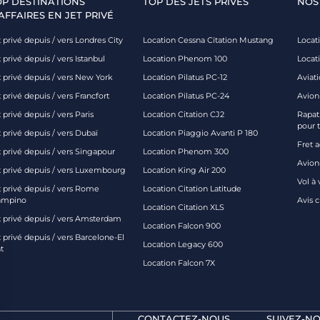
OP DESTINATIONS
TOP DES JETS PRIVÉS
NOS
AFFAIRES EN JET PRIVÉ
 privé depuis / vers Londres City
Location Cessna Citation Mustang
Locati
 privé depuis / vers Istanbul
Location Phenom 100
Locat
t privé depuis / vers New York
Location Pilatus PC-12
Aviati
 privé depuis / vers Francfort
Location Pilatus PC-24
Avion
 privé depuis / vers Paris
Location Citation CJ2
Rapatr
pour 
 privé depuis / vers Dubaï
Location Piaggio Avanti P 180
Fret 
t privé depuis / vers Singapour
Location Phenom 300
Avion-
t privé depuis / vers Luxembourg
Location King Air 200
Vol à 
t privé depuis / vers Rome
Location Citation Latitude
ampino
Avis 
Location Citation XLS
t privé depuis / vers Amsterdam
Location Falcon 900
 privé depuis / vers Barcelone-El
Location Legacy 600
t
Location Falcon 7X
CONTACTEZ-NOUS
SUIVEZ-NO