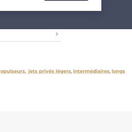
ropulseurs
,
jets privés légers
,
intermédiaires
,
longs