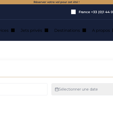
Réserver votre vol pour cet été !
France
+33 (0)1 44 0
vices
Jets privés
Destinations
A propos
tion de jet privé