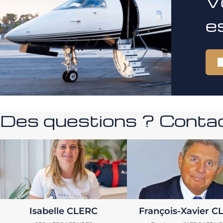
V
e
Des questions ? Contac
Isabelle CLERC
François-Xavier C