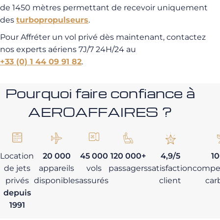
de 1450 mètres permettant de recevoir uniquement
des
turbopropulseurs
.
Pour Affréter un vol privé dès maintenant, contactez
nos experts aériens 7J/7 24H/24 au
+33 (0) 1 44 09 91 82
.
Pourquoi faire confiance à
AEROAFFAIRES ?
Location
20 000
45 000
120 000+
4,9/5
1
de jets
appareils
vols
passagers
satisfaction
compe
privés
disponibles
assurés
client
car
depuis
1991