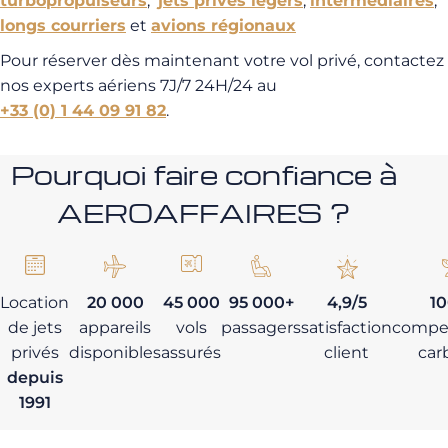
turbopropulseurs
,
jets privés légers
,
intermédiaires
,
longs courriers
et
avions régionaux
Pour réserver dès maintenant votre vol privé, contactez
nos experts aériens 7J/7 24H/24 au
+33 (0) 1 44 09 91 82
.
Pourquoi faire confiance à
AEROAFFAIRES ?
Location
20 000
45 000
95 000+
4,9/5
1
de jets
appareils
vols
passagers
satisfaction
compe
privés
disponibles
assurés
client
car
depuis
1991