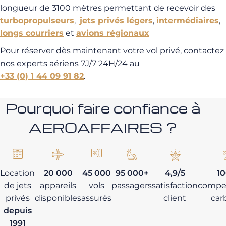
longueur de 3100 mètres permettant de recevoir des
turbopropulseurs
,
jets privés légers
,
intermédiaires
,
longs courriers
et
avions régionaux
Pour réserver dès maintenant votre vol privé, contactez
nos experts aériens 7J/7 24H/24 au
+33 (0) 1 44 09 91 82
.
Pourquoi faire confiance à
AEROAFFAIRES ?
Location
20 000
45 000
95 000+
4,9/5
1
de jets
appareils
vols
passagers
satisfaction
compe
privés
disponibles
assurés
client
car
depuis
1991