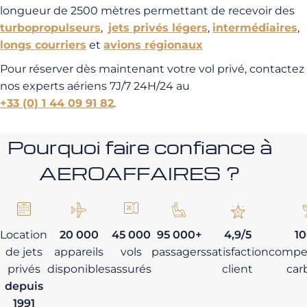
longueur de 2500 mètres permettant de recevoir des
turbopropulseurs
,
jets privés légers
,
intermédiaires
,
longs courriers
et
avions régionaux
Pour réserver dès maintenant votre vol privé, contactez
nos experts aériens 7J/7 24H/24 au
+33 (0) 1 44 09 91 82
.
Pourquoi faire confiance à
AEROAFFAIRES ?
Location
20 000
45 000
95 000+
4,9/5
1
de jets
appareils
vols
passagers
satisfaction
compe
privés
disponibles
assurés
client
car
depuis
1991