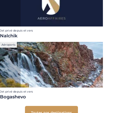
Jet privé depuis et vers
Nalchik
Aéroports
Jet privé depuis et vers
Bogashevo
Toutes nos destinations