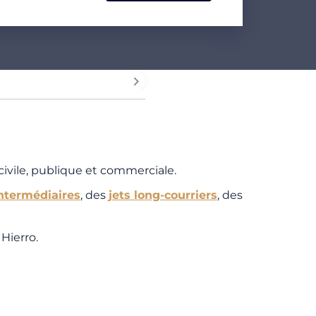
 civile, publique et commerciale.
intermédiaires
, des
jets long-courriers
, des
Hierro.