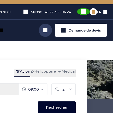
9 91 82
Suisse
+41 22 355 06 24
FR
Demande de devis
Rechercher
l Hierro