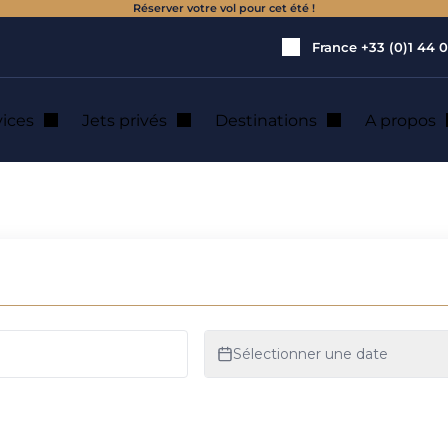
Réserver votre vol pour cet été !
France
+33 (0)1 44 0
vices
Jets privés
Destinations
A propos
vé à l'aéroport d'E