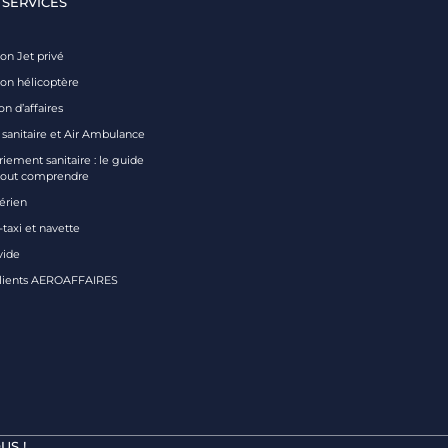
 SERVICES
on Jet privé
ion hélicoptère
on d’affaires
 sanitaire et Air Ambulance
iement sanitaire : le guide
tout comprendre
aérien
taxi et navette
vide
clients AEROAFFAIRES
US !