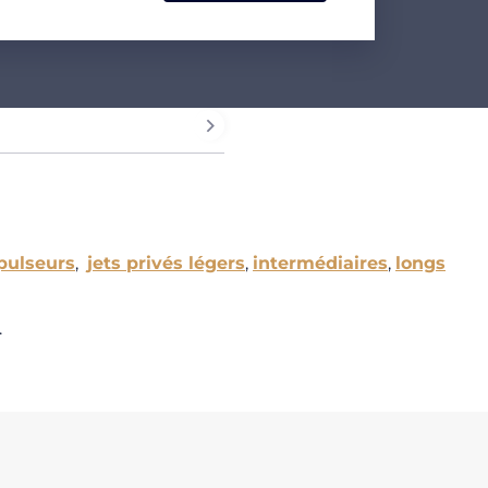
pulseurs
,
jets privés légers
,
intermédiaires
,
longs
.