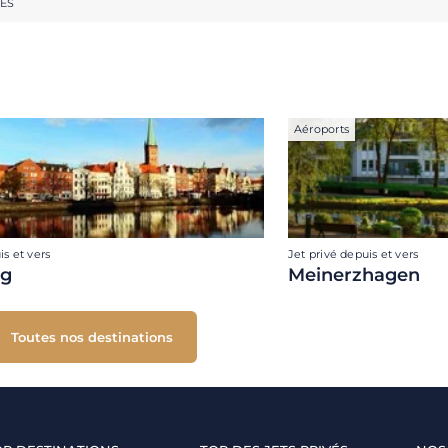
RES
Aéroports
is et vers
Jet privé depuis et vers
ig
Meinerzhagen
Toutes nos destinations