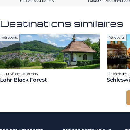
CEO AEROAFFAIRES
Fondateur d’AEROAFFAI
Destinations similaires
Aéroports
Aéroports
Jet privé depuis et vers
Jet privé depu
Lahr Black Forest
Schlesw