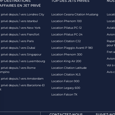
OP DESTINATIONS
TOP DES JETS PRIVÉS
NOS
AFFAIRES EN JET PRIVÉ
 privé depuis / vers Londres City
Location Cessna Citation Mustang
Locati
 privé depuis / vers Istanbul
Location Phenom 100
Locat
t privé depuis / vers New York
Location Pilatus PC-12
Aviati
 privé depuis / vers Francfort
Location Pilatus PC-24
Avion
 privé depuis / vers Paris
Location Citation CJ2
Rapatr
pour 
 privé depuis / vers Dubaï
Location Piaggio Avanti P 180
Fret 
t privé depuis / vers Singapour
Location Phenom 300
Avion-
t privé depuis / vers Luxembourg
Location King Air 200
Vol à 
t privé depuis / vers Rome
Location Citation Latitude
ampino
Avis 
Location Citation XLS
t privé depuis / vers Amsterdam
Location Falcon 900
 privé depuis / vers Barcelone-El
Location Legacy 600
t
Location Falcon 7X
CONTACTEZ-NOUS
SUIVEZ-NO