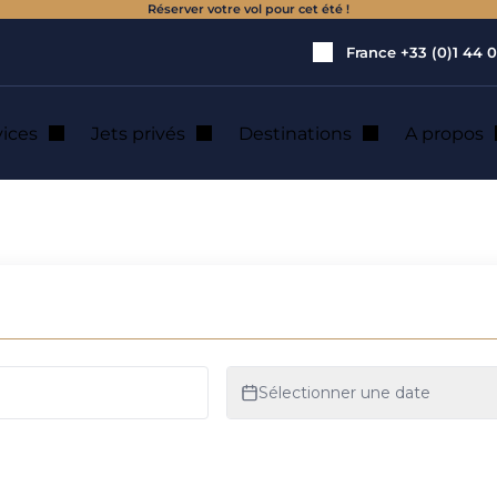
Réserver votre vol pour cet été !
France
+33 (0)1 44 0
vices
Jets privés
Destinations
A propos
ion de jet privé