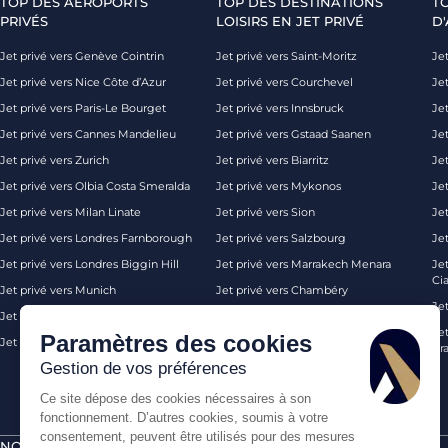
TOP DES AÉROPORTS
TOP DES DESTINATIONS
T
PRIVÉS
LOISIRS EN JET PRIVÉ
D'
Jet privé vers Genève Cointrin
Jet privé vers Saint-Moritz
Jet
Jet privé vers Nice Côte d’Azur
Jet privé vers Courchevel
Jet
Jet privé vers Paris-Le Bourget
Jet privé vers Innsbruck
Je
Jet privé vers Cannes Mandelieu
Jet privé vers Gstaad Saanen
Jet
Jet privé vers Zurich
Jet privé vers Biarritz
Jet
Jet privé vers Olbia Costa Smeralda
Jet privé vers Mykonos
Jet
Jet privé vers Milan Linate
Jet privé vers Sion
Je
Jet privé vers Londres Farnborough
Jet privé vers Salzbourg
Je
Jet privé vers Londres Biggin Hill
Jet privé vers Marrakech Menara
Je
Ci
Jet privé vers Munich
Jet privé vers Chambéry
Je
Jet privé vers Monaco
Jet privé vers Ibiza
Jet
Paramètres des cookies
Jet privé vers Palma de Majorque
Jet privé vers Londres
Pra
Gestion de vos préférences
Ce site dépose des cookies nécessaires à son
fonctionnement. D’autres cookies, soumis à votre
consentement, peuvent être utilisés pour des mesures
NOS CERTIFICATIONS
PAIEMENTS SÉCURISÉS PAR