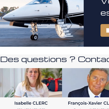
V
e
Des questions ? Contac
Isabelle CLERC
François-Xavier C