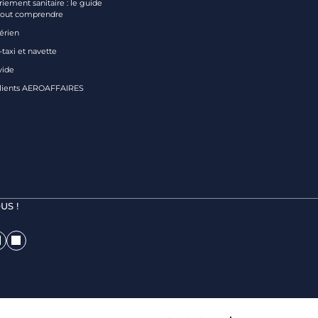
iement sanitaire : le guide
tout comprendre
aérien
taxi et navette
vide
clients AEROAFFAIRES
US !