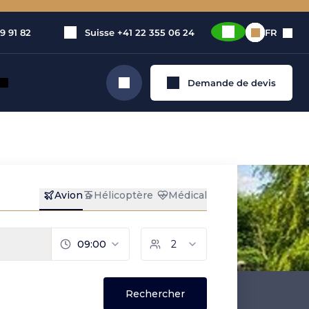
9 91 82
Suisse
+41 22 355 06 24
FR
Demande de devis
Rechercher