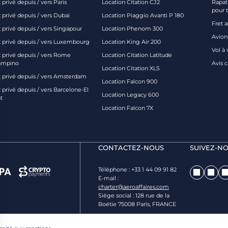
 privé depuis / vers Paris
Location Citation CJ2
Rapatr
pour 
 privé depuis / vers Dubaï
Location Piaggio Avanti P 180
Fret 
t privé depuis / vers Singapour
Location Phenom 300
Avion-
t privé depuis / vers Luxembourg
Location King Air 200
Vol à 
t privé depuis / vers Rome
Location Citation Latitude
ampino
Avis 
Location Citation XLS
t privé depuis / vers Amsterdam
Location Falcon 900
 privé depuis / vers Barcelone-El
Location Legacy 600
t
Location Falcon 7X
CONTACTEZ-NOUS
SUIVEZ-NO
Téléphone : +33 1 44 09 91 82
E-mail :
charter@aeroaffaires.com
Siège social : 128 rue de la
Boétie 75008 Paris, FRANCE