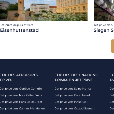
Jet privé depuis et vers
Jet privé depu
Eisenhuttenstad
Siegen S
TOP DES AÉROPORTS
TOP DES DESTINATIONS
T
PRIVÉS
LOISIRS EN JET PRIVÉ
D'
Jet privé vers Genève Cointrin
Jet privé vers Saint-Moritz
Jet
Jet privé vers Nice Côte d’Azur
Jet privé vers Courchevel
Jet
Jet privé vers Paris-Le Bourget
Jet privé vers Innsbruck
Je
Jet privé vers Cannes Mandelieu
Jet privé vers Gstaad Saanen
Jet