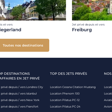
is et vers
Jet privé depuis et vers
iegerland
Freiburg
Toutes nos destinations
OP DESTINATIONS
TOP DES JETS PRIVÉS
NOS
AFFAIRES EN JET PRIVÉ
 privé depuis / vers Londres City
Location Cessna Citation Mustang
Locati
 privé depuis / vers Istanbul
Location Phenom 100
Locat
t privé depuis / vers New York
Location Pilatus PC-12
Aviati
 privé depuis / vers Francfort
Location Pilatus PC-24
Avion