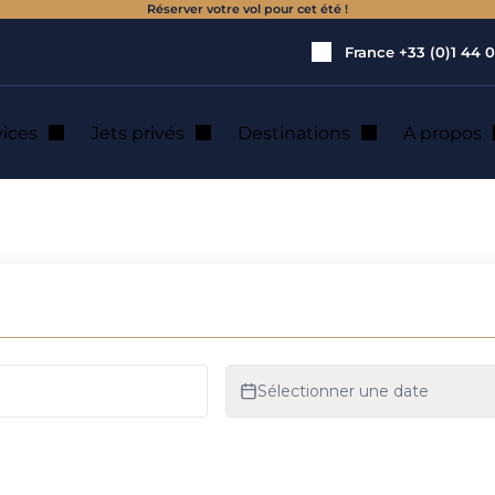
Réserver votre vol pour cet été !
France
+33 (0)1 44 0
vices
Jets privés
Destinations
A propos
e jet privé