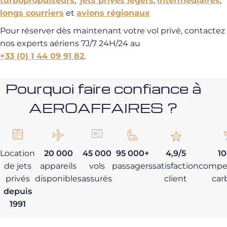
turbopropulseurs
,
jets privés légers
,
intermédiaires
,
longs courriers
et
avions régionaux
Pour réserver dès maintenant votre vol privé, contactez
nos experts aériens 7J/7 24H/24 au
+33 (0) 1 44 09 91 82
.
Pourquoi faire confiance à
AEROAFFAIRES ?
Location
20 000
45 000
95 000+
4,9/5
1
de jets
appareils
vols
passagers
satisfaction
compe
privés
disponibles
assurés
client
car
depuis
1991