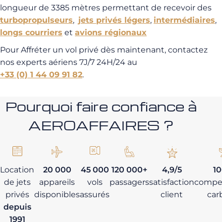
longueur de 3385 mètres permettant de recevoir des
turbopropulseurs
,
jets privés légers
,
intermédiaires
,
longs courriers
et
avions régionaux
Pour Affréter un vol privé dès maintenant, contactez
nos experts aériens 7J/7 24H/24 au
+33 (0) 1 44 09 91 82
.
Pourquoi faire confiance à
AEROAFFAIRES ?
Location
20 000
45 000
120 000+
4,9/5
1
de jets
appareils
vols
passagers
satisfaction
compe
privés
disponibles
assurés
client
car
depuis
1991