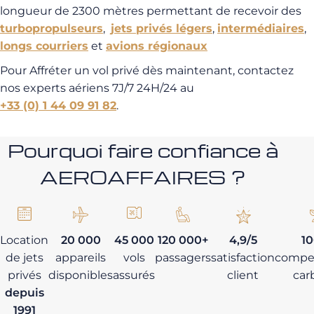
longueur de 2300 mètres permettant de recevoir des
turbopropulseurs
,
jets privés légers
,
intermédiaires
,
longs courriers
et
avions régionaux
Pour Affréter un vol privé dès maintenant, contactez
nos experts aériens 7J/7 24H/24 au
+33 (0) 1 44 09 91 82
.
Pourquoi faire confiance à
AEROAFFAIRES ?
Location
20 000
45 000
120 000+
4,9/5
1
de jets
appareils
vols
passagers
satisfaction
compe
privés
disponibles
assurés
client
car
depuis
1991