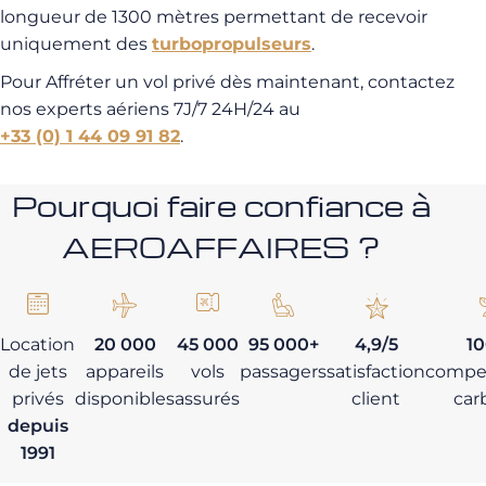
longueur de 1300 mètres permettant de recevoir
uniquement des
turbopropulseurs
.
Pour Affréter un vol privé dès maintenant, contactez
nos experts aériens 7J/7 24H/24 au
+33 (0) 1 44 09 91 82
.
Pourquoi faire confiance à
AEROAFFAIRES ?
Location
20 000
45 000
95 000+
4,9/5
1
de jets
appareils
vols
passagers
satisfaction
compe
privés
disponibles
assurés
client
car
depuis
1991