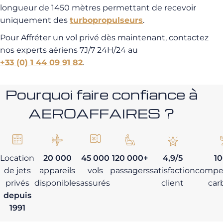
longueur de 1450 mètres permettant de recevoir
uniquement des
turbopropulseurs
.
Pour Affréter un vol privé dès maintenant, contactez
nos experts aériens 7J/7 24H/24 au
+33 (0) 1 44 09 91 82
.
Pourquoi faire confiance à
AEROAFFAIRES ?
Location
20 000
45 000
120 000+
4,9/5
1
de jets
appareils
vols
passagers
satisfaction
compe
privés
disponibles
assurés
client
car
depuis
1991