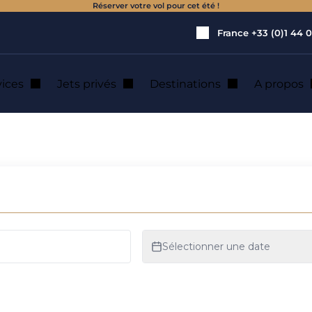
Réserver votre vol pour cet été !
France
+33 (0)1 44 0
vices
Jets privés
Destinations
A propos
tion de jet privé