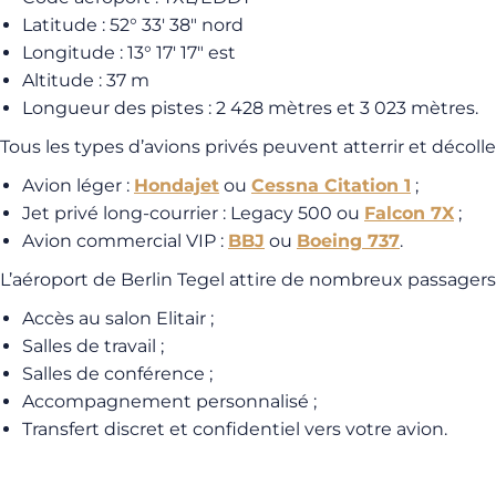
Latitude : 52° 33′ 38″ nord
Longitude : 13° 17′ 17″ est
Altitude : 37 m
Longueur des pistes : 2 428 mètres et 3 023 mètres.
Tous les types d’avions privés peuvent atterrir et décolle
Avion léger :
Hondajet
ou
Cessna Citation 1
;
Jet privé long-courrier : Legacy 500 ou
Falcon 7X
;
Avion commercial VIP :
BBJ
ou
Boeing 737
.
L’aéroport de Berlin Tegel attire de nombreux passagers
Accès au salon Elitair ;
Salles de travail ;
Salles de conférence ;
Accompagnement personnalisé ;
Transfert discret et confidentiel vers votre avion.