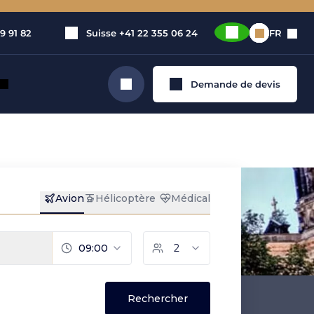
9 91 82
Suisse
+41 22 355 06 24
FR
Demande de devis
Rechercher