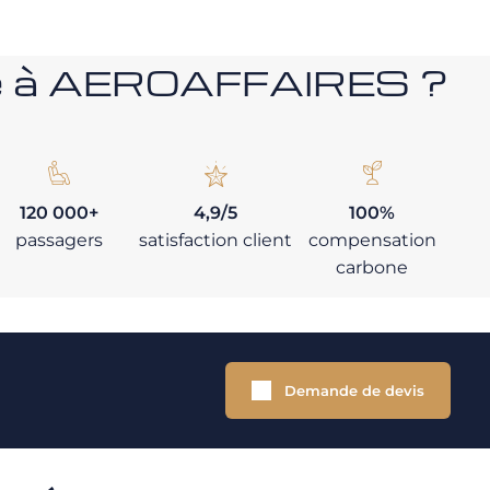
nce à AEROAFFAIRES ?
120 000+
4,9/5
100%
passagers
satisfaction client
compensation
carbone
Demande de devis