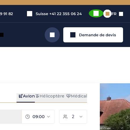
9 91 82
Suisse
+41 22 355 06 24
FR
Demande de devis
Rechercher
 de jet