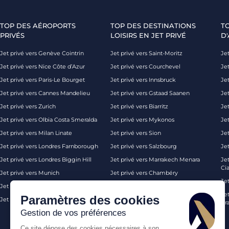
TOP DES AÉROPORTS
TOP DES DESTINATIONS
T
PRIVÉS
LOISIRS EN JET PRIVÉ
D'
Jet privé vers Genève Cointrin
Jet privé vers Saint-Moritz
Jet
Jet privé vers Nice Côte d’Azur
Jet privé vers Courchevel
Jet
Jet privé vers Paris-Le Bourget
Jet privé vers Innsbruck
Je
Jet privé vers Cannes Mandelieu
Jet privé vers Gstaad Saanen
Jet
Jet privé vers Zurich
Jet privé vers Biarritz
Jet
Jet privé vers Olbia Costa Smeralda
Jet privé vers Mykonos
Jet
Jet privé vers Milan Linate
Jet privé vers Sion
Je
Jet privé vers Londres Farnborough
Jet privé vers Salzbourg
Je
Jet privé vers Londres Biggin Hill
Jet privé vers Marrakech Menara
Je
Ci
Jet privé vers Munich
Jet privé vers Chambéry
Je
Jet privé vers Monaco
Jet privé vers Ibiza
Jet
Paramètres des cookies
Jet privé vers Palma de Majorque
Jet privé vers Londres
Pra
Gestion de vos préférences
Ce site dépose des cookies nécessaires à son