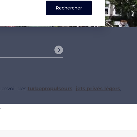
ecevoir des
turbopropulseurs
,
jets privés légers
,
.