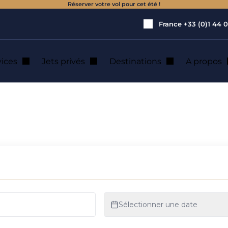
Réserver votre vol pour cet été !
France
+33 (0)1 44 0
vices
Jets privés
Destinations
A propos
dhafen : location