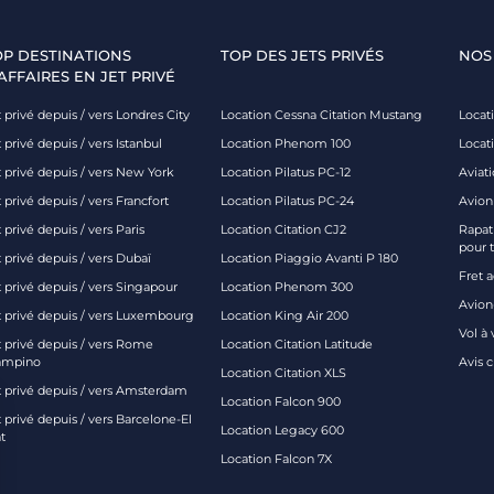
OP DESTINATIONS
TOP DES JETS PRIVÉS
NOS
AFFAIRES EN JET PRIVÉ
 privé depuis / vers Londres City
Location Cessna Citation Mustang
Locati
 privé depuis / vers Istanbul
Location Phenom 100
Locat
t privé depuis / vers New York
Location Pilatus PC-12
Aviati
 privé depuis / vers Francfort
Location Pilatus PC-24
Avion
 privé depuis / vers Paris
Location Citation CJ2
Rapatr
pour 
 privé depuis / vers Dubaï
Location Piaggio Avanti P 180
Fret 
t privé depuis / vers Singapour
Location Phenom 300
Avion-
t privé depuis / vers Luxembourg
Location King Air 200
Vol à 
t privé depuis / vers Rome
Location Citation Latitude
ampino
Avis 
Location Citation XLS
t privé depuis / vers Amsterdam
Location Falcon 900
 privé depuis / vers Barcelone-El
Location Legacy 600
t
Location Falcon 7X