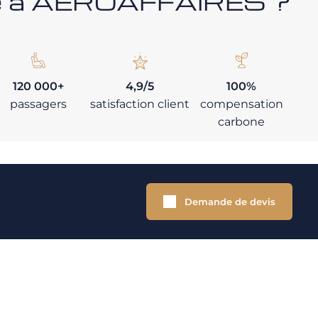
nce à AEROAFFAIRES ?
120 000+
4,9/5
100%
passagers
satisfaction client
compensation
carbone
Demande de devis