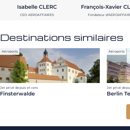
Isabelle CLERC
François-Xavier C
CEO AEROAFFAIRES
Fondateur d’AEROAFFAI
Destinations similaires
Aéroports
Aéroports
Jet privé depuis et vers
Jet privé depu
Finsterwalde
Berlin T