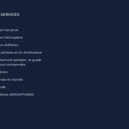
 SERVICES
on Jet privé
ion hélicoptère
on d’affaires
 sanitaire et Air Ambulance
iement sanitaire : le guide
tout comprendre
aérien
taxi et navette
vide
clients AEROAFFAIRES