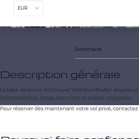
Sommaire
Description générale
La base aérienne Wittmund Wittmundhafen dispose d’u
intermédiaires
,
longs courriers
et
avions régionaux
Pour réserver dès maintenant votre vol privé, contactez