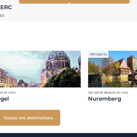
LERC
RES
Aéroports
is et vers
Jet privé depuis et vers
egel
Nuremberg
Toutes nos destinations