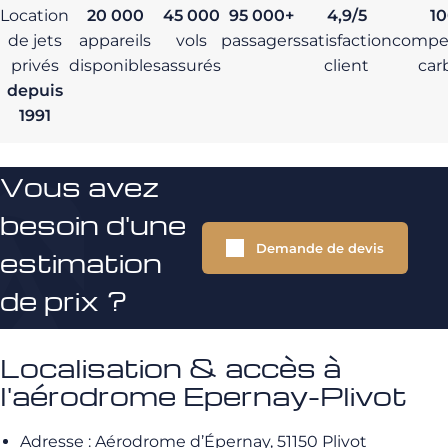
Location
20 000
45 000
95 000+
4,9/5
1
de jets
appareils
vols
passagers
satisfaction
compe
privés
disponibles
assurés
client
car
depuis
1991
Vous avez
besoin d'une
Demande de devis
estimation
de prix ?
Localisation & accès à
l'aérodrome Epernay-Plivot
Adresse : Aérodrome d’Épernay, 51150 Plivot