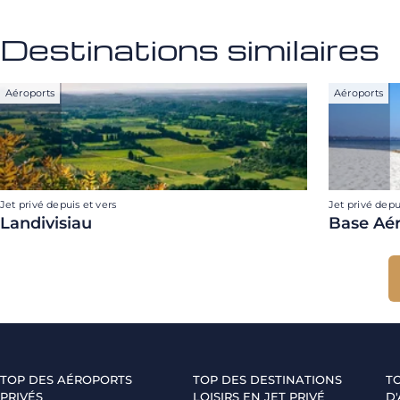
Destinations similaires
Aéroports
Aéroports
Jet privé depuis et vers
Jet privé depu
Landivisiau
Base Aé
TOP DES AÉROPORTS
TOP DES DESTINATIONS
T
PRIVÉS
LOISIRS EN JET PRIVÉ
D'