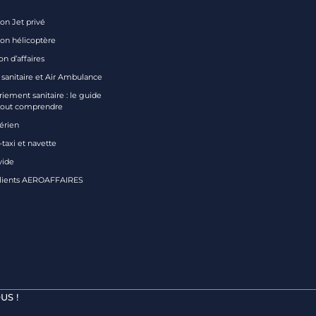
on Jet privé
ion hélicoptère
on d’affaires
 sanitaire et Air Ambulance
iement sanitaire : le guide
tout comprendre
aérien
taxi et navette
vide
clients AEROAFFAIRES
US !