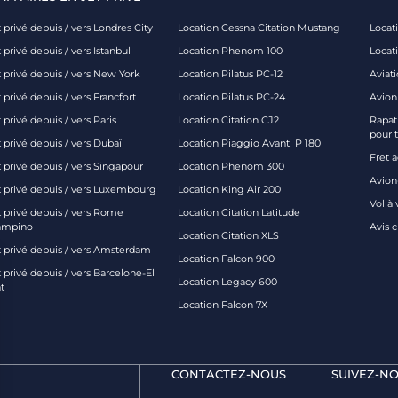
 privé depuis / vers Londres City
Location Cessna Citation Mustang
Locati
 privé depuis / vers Istanbul
Location Phenom 100
Locat
t privé depuis / vers New York
Location Pilatus PC-12
Aviati
 privé depuis / vers Francfort
Location Pilatus PC-24
Avion
 privé depuis / vers Paris
Location Citation CJ2
Rapatr
pour 
 privé depuis / vers Dubaï
Location Piaggio Avanti P 180
Fret 
t privé depuis / vers Singapour
Location Phenom 300
Avion-
t privé depuis / vers Luxembourg
Location King Air 200
Vol à 
t privé depuis / vers Rome
Location Citation Latitude
ampino
Avis 
Location Citation XLS
t privé depuis / vers Amsterdam
Location Falcon 900
 privé depuis / vers Barcelone-El
Location Legacy 600
t
Location Falcon 7X
CONTACTEZ-NOUS
SUIVEZ-NO