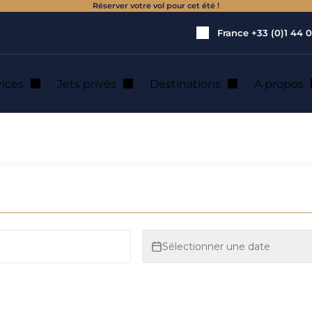
Réserver votre vol pour cet été !
France
+33 (0)1 44 0
vices
Jets privés
Destinations
A propos
de jet privé