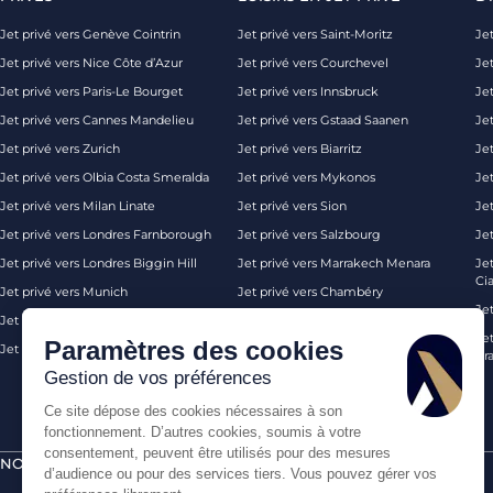
Jet privé vers Genève Cointrin
Jet privé vers Saint-Moritz
Jet
Jet privé vers Nice Côte d’Azur
Jet privé vers Courchevel
Jet
Jet privé vers Paris-Le Bourget
Jet privé vers Innsbruck
Je
Jet privé vers Cannes Mandelieu
Jet privé vers Gstaad Saanen
Jet
Jet privé vers Zurich
Jet privé vers Biarritz
Jet
Jet privé vers Olbia Costa Smeralda
Jet privé vers Mykonos
Jet
Jet privé vers Milan Linate
Jet privé vers Sion
Je
Jet privé vers Londres Farnborough
Jet privé vers Salzbourg
Je
Jet privé vers Londres Biggin Hill
Jet privé vers Marrakech Menara
Je
Ci
Jet privé vers Munich
Jet privé vers Chambéry
Je
Jet privé vers Monaco
Jet privé vers Ibiza
Jet
Paramètres des cookies
Jet privé vers Palma de Majorque
Jet privé vers Londres
Pra
Gestion de vos préférences
Ce site dépose des cookies nécessaires à son
fonctionnement. D’autres cookies, soumis à votre
consentement, peuvent être utilisés pour des mesures
NOS CERTIFICATIONS
PAIEMENTS SÉCURISÉS PAR
d’audience ou pour des services tiers. Vous pouvez gérer vos