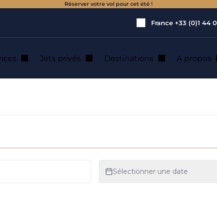
Réserver votre vol pour cet été !
France
+33 (0)1 44 0
vices
Jets privés
Destinations
A propos
on de jet privé