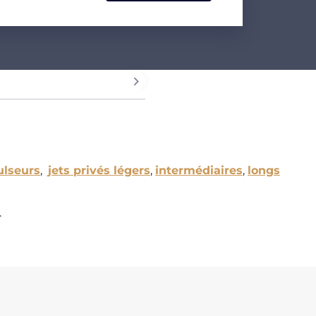
ulseurs
,
jets privés légers
,
intermédiaires
,
longs
.