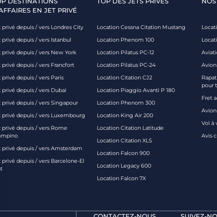
OP DESTINATIONS
TOP DES JETS PRIVÉS
NOS
AFFAIRES EN JET PRIVÉ
 privé depuis / vers Londres City
Location Cessna Citation Mustang
Locati
 privé depuis / vers Istanbul
Location Phenom 100
Locat
t privé depuis / vers New York
Location Pilatus PC-12
Aviati
 privé depuis / vers Francfort
Location Pilatus PC-24
Avion
 privé depuis / vers Paris
Location Citation CJ2
Rapatr
pour 
 privé depuis / vers Dubaï
Location Piaggio Avanti P 180
Fret 
t privé depuis / vers Singapour
Location Phenom 300
Avion-
t privé depuis / vers Luxembourg
Location King Air 200
Vol à 
t privé depuis / vers Rome
Location Citation Latitude
ampino
Avis 
Location Citation XLS
t privé depuis / vers Amsterdam
Location Falcon 900
 privé depuis / vers Barcelone-El
Location Legacy 600
t
Location Falcon 7X
CONTACTEZ-NOUS
SUIVEZ-NO