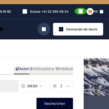
9 91 82
Suisse
+41 22 355 06 24
FR
Demande de devis
Rechercher