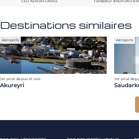
CEO AEROAFFAIRES
Fondateur d’AEROAFFAI
Destinations similaires
Aéroports
Aéroports
Jet privé depuis et vers
Jet privé depu
Akureyri
Saudark