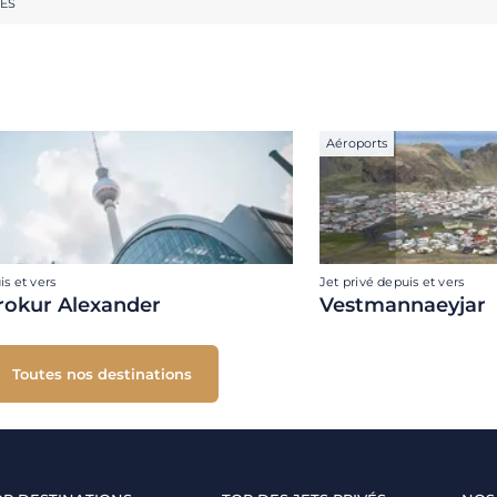
RES
Aéroports
is et vers
Jet privé depuis et vers
rokur Alexander
Vestmannaeyjar
Toutes nos destinations