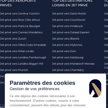
TOP DES AÉROPORTS
TOP DES DESTINATIONS
T
PRIVÉS
LOISIRS EN JET PRIVÉ
D'
Jet privé vers Genève Cointrin
Jet privé vers Saint-Moritz
Jet
Jet privé vers Nice Côte d’Azur
Jet privé vers Courchevel
Jet
Jet privé vers Paris-Le Bourget
Jet privé vers Innsbruck
Je
Jet privé vers Cannes Mandelieu
Jet privé vers Gstaad Saanen
Jet
Jet privé vers Zurich
Jet privé vers Biarritz
Jet
Jet privé vers Olbia Costa Smeralda
Jet privé vers Mykonos
Jet
Jet privé vers Milan Linate
Jet privé vers Sion
Je
Jet privé vers Londres Farnborough
Jet privé vers Salzbourg
Je
Jet privé vers Londres Biggin Hill
Jet privé vers Marrakech Menara
Je
Ci
Jet privé vers Munich
Jet privé vers Chambéry
Je
Jet privé vers Monaco
Jet privé vers Ibiza
Jet
Paramètres des cookies
Jet privé vers Palma de Majorque
Jet privé vers Londres
Pra
Gestion de vos préférences
Ce site dépose des cookies nécessaires à son
fonctionnement. D’autres cookies, soumis à votre
consentement, peuvent être utilisés pour des mesures
NOS CERTIFICATIONS
PAIEMENTS SÉCURISÉS PAR