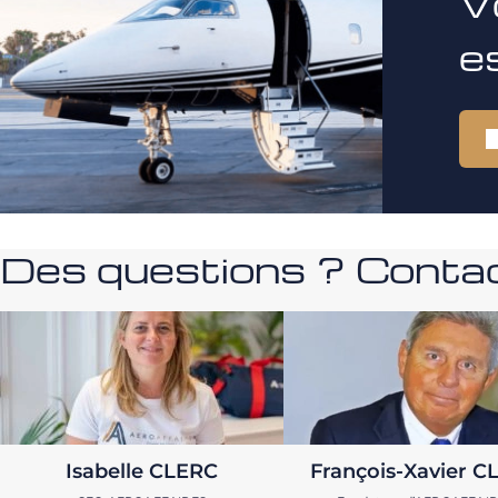
V
e
Des questions ? Contac
Isabelle CLERC
François-Xavier C