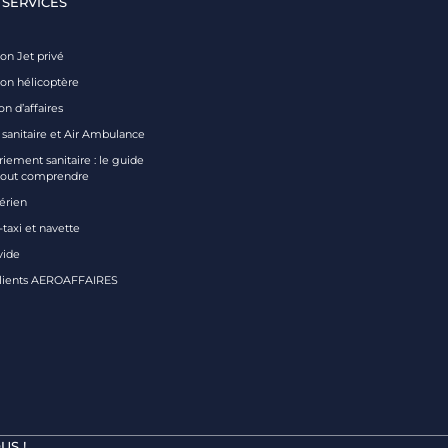
 SERVICES
on Jet privé
ion hélicoptère
on d’affaires
 sanitaire et Air Ambulance
iement sanitaire : le guide
tout comprendre
aérien
taxi et navette
vide
clients AEROAFFAIRES
US !