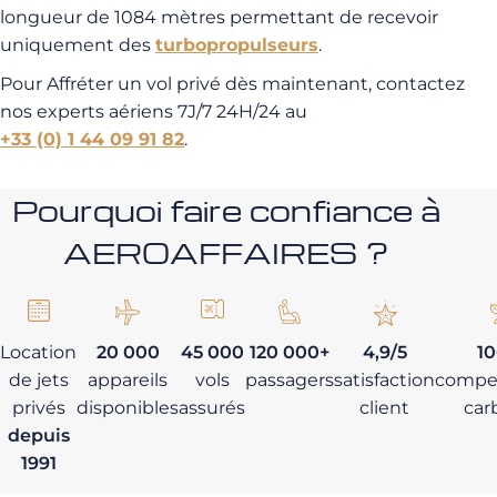
longueur de 1084 mètres permettant de recevoir
uniquement des
turbopropulseurs
.
Pour Affréter un vol privé dès maintenant, contactez
nos experts aériens 7J/7 24H/24 au
+33 (0) 1 44 09 91 82
.
Pourquoi faire confiance à
AEROAFFAIRES ?
Location
20 000
45 000
120 000+
4,9/5
1
de jets
appareils
vols
passagers
satisfaction
compe
privés
disponibles
assurés
client
car
depuis
1991