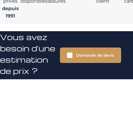
privés
disponibles
assurés
client
car
depuis
1991
Vous avez
besoin d'une
Demande de devis
estimation
de prix ?