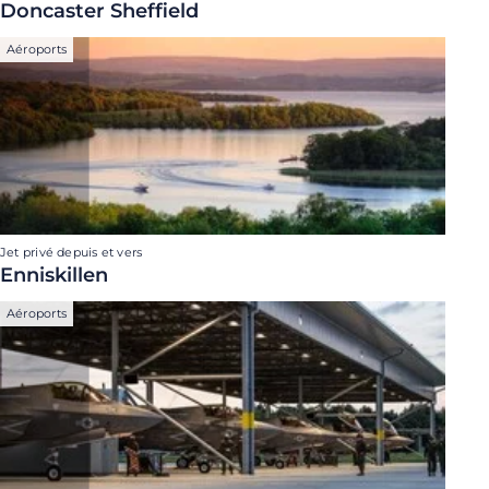
Doncaster Sheffield
Aéroports
Jet privé depuis et vers
Enniskillen
Aéroports