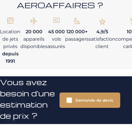
AEROAFFAIRES ?
Location
20 000
45 000
120 000+
4,9/5
1
de jets
appareils
vols
passagers
satisfaction
compe
privés
disponibles
assurés
client
car
depuis
1991
Vous avez
besoin d'une
Demande de devis
estimation
de prix ?