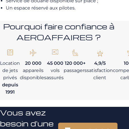
Service de douane disponible sur place ;
Un espace réservé aux pilotes.
Pourquoi faire confiance à
AEROAFFAIRES ?
Location
20 000
45 000
120 000+
4,9/5
1
de jets
appareils
vols
passagers
satisfaction
compe
privés
disponibles
assurés
client
car
depuis
1991
Vous avez
besoin d'une