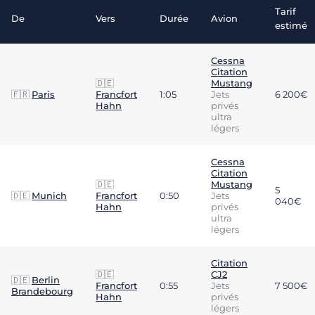
Tarif
De
Vers
Durée
Avion
estimé
Cessna
Citation
🇩🇪
Mustang
🇫🇷
Paris
Francfort
1:05
Jets
6 200€
Hahn
privés
ultra
légers
Cessna
Citation
🇩🇪
Mustang
5
🇩🇪
Munich
Francfort
0:50
Jets
040€
Hahn
privés
ultra
légers
Citation
🇩🇪
CJ2
🇩🇪
Berlin
Francfort
0:55
Jets
7 500€
Brandebourg
Hahn
privés
légers