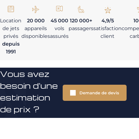
Location
20 000
45 000
120 000+
4,9/5
1
de jets
appareils
vols
passagers
satisfaction
compe
privés
disponibles
assurés
client
car
depuis
1991
Vous avez
besoin d'une
Demande de devis
estimation
de prix ?