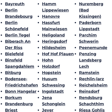
Bayreuth
Hamm
Nuremberg
Berlin
Lippewiesen
(Bad
Brandebourg
Hanovre
Kissingen)
Berlin
Hassfurt
Paderborn
Schönefeld
Mainwiesen
Lippstadt
Berlin Tegel
Heligoland
Parchim
Biberach An
Heringsdorf
Schwerin
Der Riss
Hildesheim
Peenemunde
Bielefeld
Hof Hof Plauen
Penzing
Binsfeld
Hohn
Landsberg
Spangdahlem
Holzdorf
Lech
Bitburg
Hopstein
Ramstein
Bodensee-
Husum
Rechlin-larz
Friedrichshafen
Schwesing
Reichelsheim
Bonn Hangelar
Ingolstadt
Reinsdorf
Borkum
Jena
Rendsburg
Brandenburg
Schonglein
Schachthlm
Briest
Jever
Riesa Gohlis