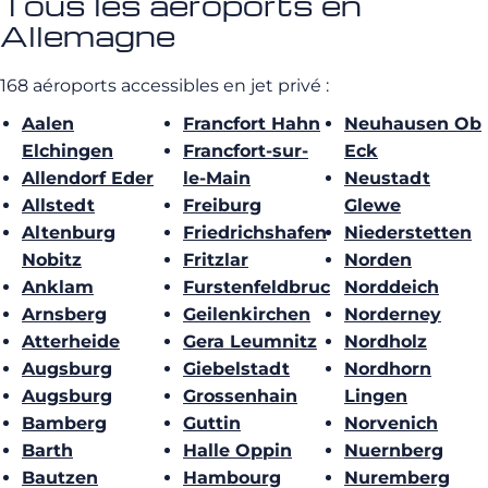
Tous les aéroports en
Allemagne
168 aéroports accessibles en jet privé :
Aalen
Francfort Hahn
Neuhausen Ob
Elchingen
Francfort-sur-
Eck
Allendorf Eder
le-Main
Neustadt
Allstedt
Freiburg
Glewe
Altenburg
Friedrichshafen
Niederstetten
Nobitz
Fritzlar
Norden
Anklam
Furstenfeldbruc
Norddeich
Arnsberg
Geilenkirchen
Norderney
Atterheide
Gera Leumnitz
Nordholz
Augsburg
Giebelstadt
Nordhorn
Augsburg
Grossenhain
Lingen
Bamberg
Guttin
Norvenich
Barth
Halle Oppin
Nuernberg
Bautzen
Hambourg
Nuremberg