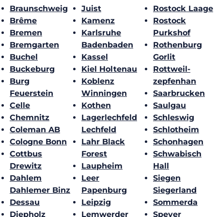
Braunschweig
Juist
Rostock Laage
Brême
Kamenz
Rostock
Bremen
Karlsruhe
Purkshof
Bremgarten
Badenbaden
Rothenburg
Buchel
Kassel
Gorlit
Buckeburg
Kiel Holtenau
Rottweil-
Burg
Koblenz
zepfenhan
Feuerstein
Winningen
Saarbrucken
Celle
Kothen
Saulgau
Chemnitz
Lagerlechfeld
Schleswig
Coleman AB
Lechfeld
Schlotheim
Cologne Bonn
Lahr Black
Schonhagen
Cottbus
Forest
Schwabisch
Drewitz
Laupheim
Hall
Dahlem
Leer
Siegen
Dahlemer Binz
Papenburg
Siegerland
Dessau
Leipzig
Sommerda
Diepholz
Lemwerder
Speyer