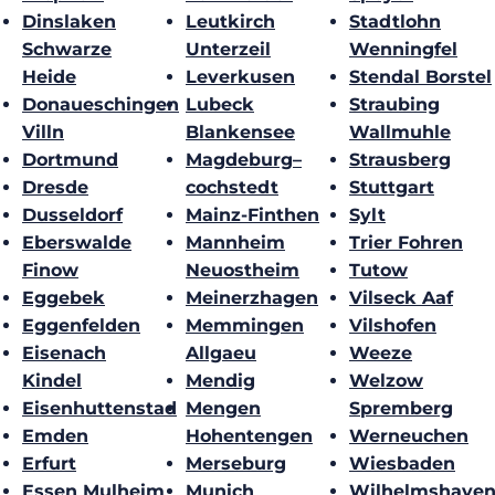
Dinslaken
Leutkirch
Stadtlohn
Schwarze
Unterzeil
Wenningfel
Heide
Leverkusen
Stendal Borstel
Donaueschingen
Lubeck
Straubing
Villn
Blankensee
Wallmuhle
Dortmund
Magdeburg–
Strausberg
Dresde
cochstedt
Stuttgart
Dusseldorf
Mainz-Finthen
Sylt
Eberswalde
Mannheim
Trier Fohren
Finow
Neuostheim
Tutow
Eggebek
Meinerzhagen
Vilseck Aaf
Eggenfelden
Memmingen
Vilshofen
Eisenach
Allgaeu
Weeze
Kindel
Mendig
Welzow
Eisenhuttenstad
Mengen
Spremberg
Emden
Hohentengen
Werneuchen
Erfurt
Merseburg
Wiesbaden
Essen Mulheim
Munich
Wilhelmshave