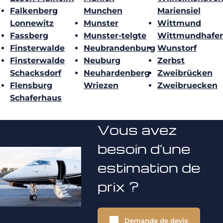
Falkenberg
Munchen
Mariensiel
Lonnewitz
Munster
Wittmund
Fassberg
Munster-telgte
Wittmundhafe
Finsterwalde
Neubrandenburg
Wunstorf
Finsterwalde
Neuburg
Zerbst
Schacksdorf
Neuhardenberg
Zweibrücken
Flensburg
Wriezen
Zweibruecken
Schaferhaus
Vous avez
besoin d'une
estimation de
prix ?
Demande de devis