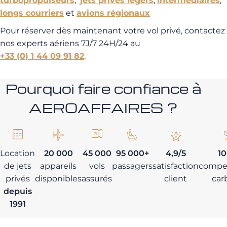
turbopropulseurs
,
jets privés légers
,
intermédiaires
,
longs courriers
et
avions régionaux
Pour réserver dès maintenant votre vol privé, contactez
nos experts aériens 7J/7 24H/24 au
+33 (0) 1 44 09 91 82
.
Pourquoi faire confiance à
AEROAFFAIRES ?
Location
20 000
45 000
95 000+
4,9/5
1
de jets
appareils
vols
passagers
satisfaction
compe
privés
disponibles
assurés
client
car
depuis
1991