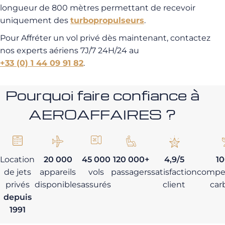
longueur de 800 mètres permettant de recevoir
uniquement des
turbopropulseurs
.
Pour Affréter un vol privé dès maintenant, contactez
nos experts aériens 7J/7 24H/24 au
+33 (0) 1 44 09 91 82
.
Pourquoi faire confiance à
AEROAFFAIRES ?
Location
20 000
45 000
120 000+
4,9/5
1
de jets
appareils
vols
passagers
satisfaction
compe
privés
disponibles
assurés
client
car
depuis
1991