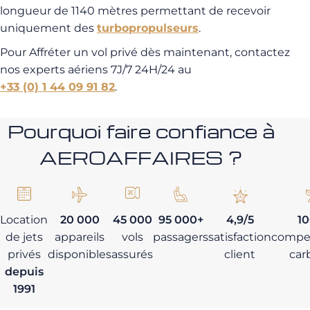
longueur de 1140 mètres permettant de recevoir
uniquement des
turbopropulseurs
.
Pour Affréter un vol privé dès maintenant, contactez
nos experts aériens 7J/7 24H/24 au
+33 (0) 1 44 09 91 82
.
Pourquoi faire confiance à
AEROAFFAIRES ?
Location
20 000
45 000
95 000+
4,9/5
1
de jets
appareils
vols
passagers
satisfaction
compe
privés
disponibles
assurés
client
car
depuis
1991