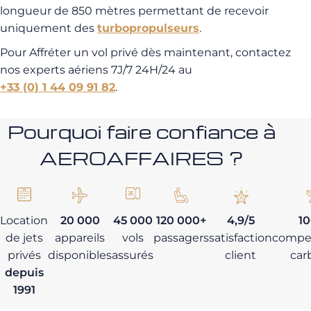
longueur de 850 mètres permettant de recevoir
uniquement des
turbopropulseurs
.
Pour Affréter un vol privé dès maintenant, contactez
nos experts aériens 7J/7 24H/24 au
+33 (0) 1 44 09 91 82
.
Pourquoi faire confiance à
AEROAFFAIRES ?
Location
20 000
45 000
120 000+
4,9/5
1
de jets
appareils
vols
passagers
satisfaction
compe
privés
disponibles
assurés
client
car
depuis
1991