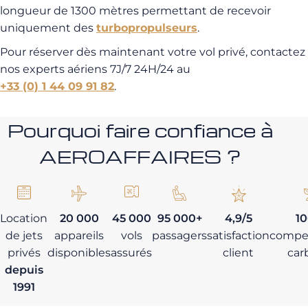
longueur de 1300 mètres permettant de recevoir
uniquement des
turbopropulseurs
.
Pour réserver dès maintenant votre vol privé, contactez
nos experts aériens 7J/7 24H/24 au
+33 (0) 1 44 09 91 82
.
Pourquoi faire confiance à
AEROAFFAIRES ?
Location
20 000
45 000
95 000+
4,9/5
1
de jets
appareils
vols
passagers
satisfaction
compe
privés
disponibles
assurés
client
car
depuis
1991