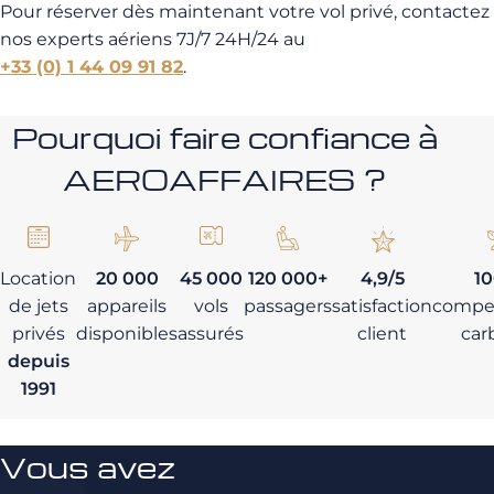
Pour réserver dès maintenant votre vol privé, contactez
nos experts aériens 7J/7 24H/24 au
+33 (0) 1 44 09 91 82
.
Pourquoi faire confiance à
AEROAFFAIRES ?
Location
20 000
45 000
120 000+
4,9/5
1
de jets
appareils
vols
passagers
satisfaction
compe
privés
disponibles
assurés
client
car
depuis
1991
Vous avez