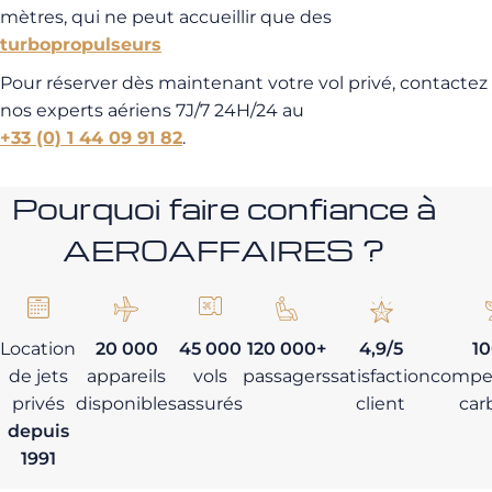
mètres, qui ne peut accueillir que des
turbopropulseurs
Pour réserver dès maintenant votre vol privé, contactez
nos experts aériens 7J/7 24H/24 au
+33 (0) 1 44 09 91 82
.
Pourquoi faire confiance à
AEROAFFAIRES ?
Location
20 000
45 000
120 000+
4,9/5
1
de jets
appareils
vols
passagers
satisfaction
compe
privés
disponibles
assurés
client
car
depuis
1991