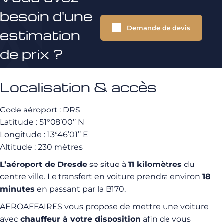
besoin d'une
Demande de devis
estimation
de prix ?
Localisation & accès
Code aéroport : DRS
Latitude : 51°08’00’’ N
Longitude : 13°46’01’’ E
Altitude : 230 mètres
L’aéroport de Dresde
se situe à
11 kilomètres
du
centre ville. Le transfert en voiture prendra environ
18
minutes
en passant par la B170.
AEROAFFAIRES vous propose de mettre une voiture
avec
chauffeur à votre disposition
afin de vous