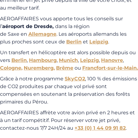
emmener en jet privé depuis la ville de votre choix, et
au meilleur tarif.
AEROAFFAIRES vous apporte tous les conseils sur
l’
aéroport de Dresde,
dans la région
de Saxe en
Allemagne
. Les aéroports allemands les
plus proches sont ceux de
Berlin
et
Leipzig
.
Un transfert en hélicoptère est alors possible depuis ou
vers
Berlin
,
Hambourg
,
Munich
,
Leipzig
,
Hanovre
,
Cologne,
Nuremberg,
Brême
ou
Francfort-sur-le-Main.
Grâce à notre programme
SkyCO2
, 100 % des émissions
de CO2 produites par chaque vol privé sont
compensées en soutenant la préservation des forêts
primaires du Pérou.
AEROAFFAIRES affrète votre avion privé en 2 heures et
à un tarif compétitif. Pour réserver votre jet privé,
contactez-nous 7/7 24H/24 au
+33 (0) 1 44 09 91 82
.