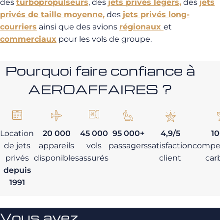
des
turbopropulseurs
, des
jets privés légers,
des
jets
privés de taille moyenne,
des
jets privés long-
courriers
ainsi que des avions
régionaux
et
commerciaux
pour les vols de groupe.
Pourquoi faire confiance à
AEROAFFAIRES ?
Location
20 000
45 000
95 000+
4,9/5
1
de jets
appareils
vols
passagers
satisfaction
compe
privés
disponibles
assurés
client
car
depuis
1991
Vous avez