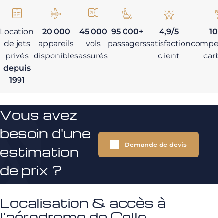
Location
20 000
45 000
95 000+
4,9/5
1
de jets
appareils
vols
passagers
satisfaction
compe
privés
disponibles
assurés
client
car
depuis
1991
Vous avez
besoin d'une
Demande de devis
estimation
de prix ?
Localisation & accès à
l'aérodrome de Celle