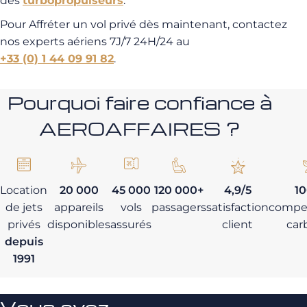
des
turbopropulseurs
.
Pour Affréter un vol privé dès maintenant, contactez
nos experts aériens 7J/7 24H/24 au
+33 (0) 1 44 09 91 82
.
Pourquoi faire confiance à
AEROAFFAIRES ?
Location
20 000
45 000
120 000+
4,9/5
1
de jets
appareils
vols
passagers
satisfaction
compe
privés
disponibles
assurés
client
car
depuis
1991