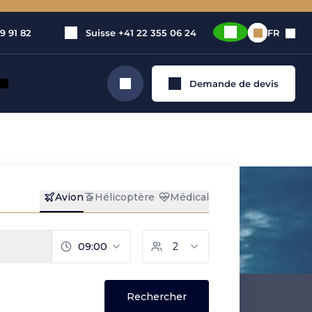
9 91 82
Suisse
+41 22 355 06 24
FR
Demande de devis
Rechercher