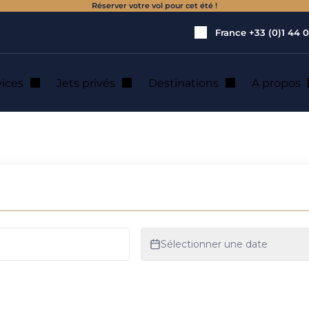
Réserver votre vol pour cet été !
France
+33 (0)1 44 0
vices
Jets privés
Destinations
A propos
nie aérienne