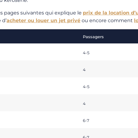
du kérosène.
s pages suivantes qui explique le
prix de la location d’
e d’
acheter ou louer un jet privé
ou encore comment
l
Passagers
4-5
4
4-5
4
6-7
6-7