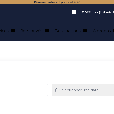
Réserver votre vol pour cet été !
France
+33 (0)1 44 0
vices
Jets privés
Destinations
A propos
ts privés et hélico