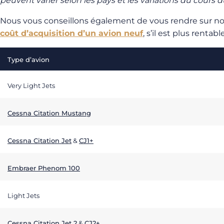
peuvent varier selon les pays et les variations du cours 
Nous vous conseillons également de vous rendre sur no
coût d’acquisition d’un avion neuf
, s’il est plus rentabl
Type d’avion
Very Light Jets
Cessna Citation Mustang
Cessna Citation Jet
&
CJ1+
Embraer Phenom 100
Light Jets
Cessna Citation Jet 2
&
CJ2+