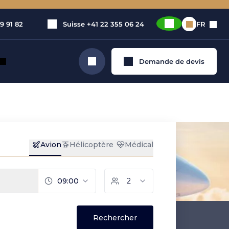
9 91 82
Suisse
+41 22 355 06 24
FR
Demande de devis
Rechercher
ptères