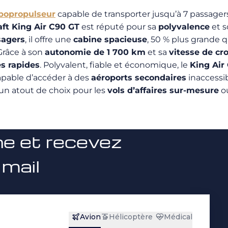
rbopropulseur
capable de transporter jusqu’à 7 passagers
ft King Air C90 GT
est réputé pour sa
polyvalence
et 
sagers
, il offre une
cabine spacieuse
, 50 % plus grande q
Grâce à son
autonomie de 1 700 km
et sa
vitesse de cr
es rapides
. Polyvalent, fiable et économique, le
King Air
pable d’accéder à des
aéroports secondaires
inaccessi
un atout de choix pour les
vols d’affaires sur-mesure
o
ne et recevez
 mail