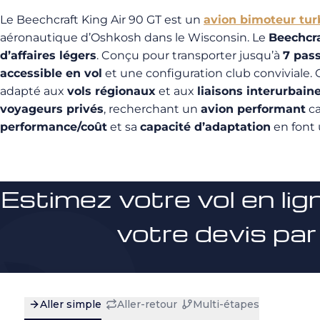
Le Beechcraft King Air 90 GT est un
avion bimoteur tu
aéronautique d’Oshkosh dans le Wisconsin. Le
Beechcra
d’affaires légers
. Conçu pour transporter jusqu’à
7 pas
accessible en vol
et une configuration club conviviale. 
adapté aux
vols régionaux
et aux
liaisons interurbain
voyageurs privés
, recherchant un
avion performant
ca
performance/coût
et sa
capacité d’adaptation
en font 
Estimez votre vol en lig
votre devis par