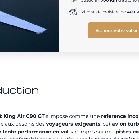
Jusqu'à
1 700 km
d'autonom
Vitesse de croisière de
400 
Estimez votre vol en
duction
t King Air C90 GT
s’impose comme une
référence inc
re aux besoins des
voyageurs exigeants
, cet
avion tur
ellente performance en vol
, y compris sur des
pistes c