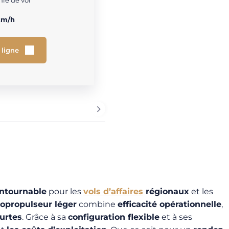
ie de vol
km/h
 ligne
ontournable
pour les
vols d’affaires
régionaux
et les
bopropulseur léger
combine
efficacité opérationnelle
,
ourtes
. Grâce à sa
configuration flexible
et à ses