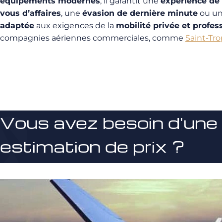
équipements modernes
, il garantit une
expérience de 
vous d’affaires
, une
évasion de dernière minute
ou u
adaptée
aux exigences de la
mobilité privée et profes
compagnies aériennes commerciales, comme
Saint-Tr
Vous avez besoin d'une
estimation de prix ?