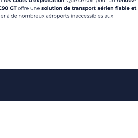
et
les coûts d’exploitation
. Que ce soit pour un
rendez-
 C90 GT
offre une
solution de transport aérien fiable et
der à de nombreux aéroports inaccessibles aux