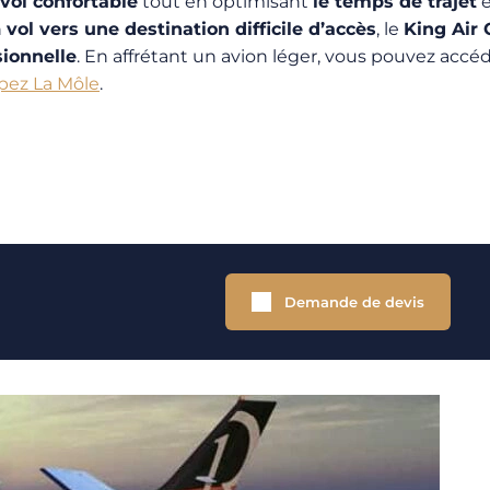
vol confortable
tout en optimisant
le temps de trajet
n
vol vers une destination difficile d’accès
, le
King Air
sionnelle
.
En affrétant un avion léger, vous pouvez accé
opez La Môle
.
Demande de devis