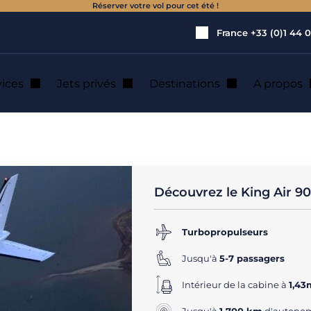
Réserver votre vol pour cet été !
France
+33 (0)1 44 0
vices
Jets privés
Destinations
A propos
0 GT
ation jet privé
Découvrez le King Air 9
Turbopropulseurs
Jusqu'à
5-7 passagers
Intérieur de la cabine à
1,43