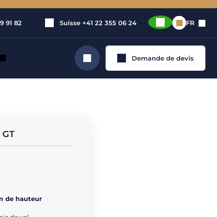
9 91 82
Suisse
+41 22 355 06 24
FR
Demande de devis
Rechercher
0 GT
m de hauteur