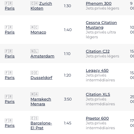
🇫🇷
🇨🇭
Zurich
Phenom 300
9
1:30
Paris
Kloten
Jets privés légers
0
Cessna Citation
🇫🇷
🇲🇨
Mustang
1
1:40
Paris
Monaco
Jets privés ultra
0
légers
🇫🇷
🇳🇱
Citation CJ2
15
1:10
Paris
Amsterdam
Jets privés légers
0
Legacy 450
🇫🇷
🇩🇪
15
1:20
Jets privés
Paris
Dusseldorf
0
intermédiaires
🇲🇦
Citation XLS
🇫🇷
2
Marrakech
3:50
Jets privés
Paris
0
Menara
intermédiaires
🇪🇸
Praetor 600
🇫🇷
17
Barcelone-
1:45
Jets privés
Paris
0
El Prat
intermédiaires