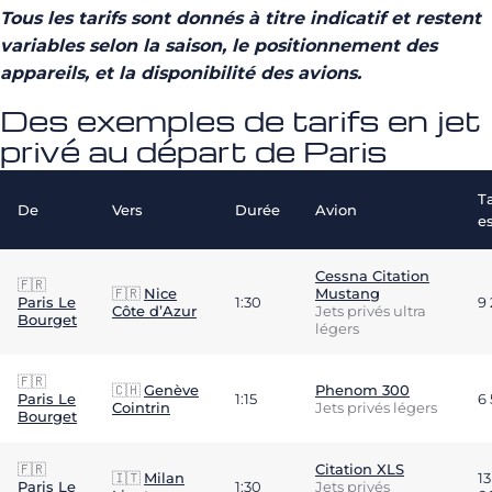
Tous les tarifs sont donnés à titre indicatif et restent
variables selon la saison, le positionnement des
appareils, et la disponibilité des avions.
Des exemples de tarifs en jet
privé au départ de Paris
Ta
De
Vers
Durée
Avion
e
Cessna Citation
🇫🇷
🇫🇷
Nice
Mustang
Paris Le
1:30
9
Côte d’Azur
Jets privés ultra
Bourget
légers
🇫🇷
🇨🇭
Genève
Phenom 300
Paris Le
1:15
6
Cointrin
Jets privés légers
Bourget
🇫🇷
Citation XLS
🇮🇹
Milan
13
Paris Le
1:30
Jets privés