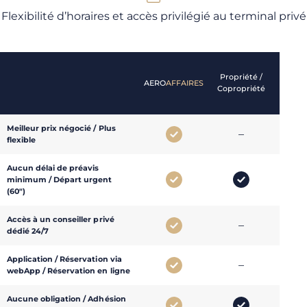
Flexibilité d’horaires et accès privilégié au terminal privé
Carte
Propriété /
AERO
AFFAIRES
de 25
Copropriété
heures
Meilleur prix négocié / Plus
–
–
flexible
Aucun délai de préavis
minimum / Départ urgent
(60″)
Accès à un conseiller privé
–
–
dédié 24/7
Application / Réservation via
–
–
webApp / Réservation en ligne
Aucune obligation / Adhésion