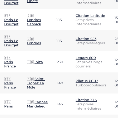
Linate
0
Bourget
intermédiaires
🇫🇷
🇬🇧
Citation Latitude
15
Paris Le
Londres
1:15
Jets privés
0
Bourget
Gatwick
intermédiaires
🇫🇷
🇬🇧
Citation CJ3
2
Paris Le
1:15
Londres
Jets privés légers
0
Bourget
🇫🇷
Legacy 600
12
Paris
🇪🇸
Ibiza
2:30
Jet privés longs
0
France
courriers
🇫🇷
🇫🇷
Saint-
Pilatus PC-12
12
Paris
Tropez La
1:40
Turbopropulseurs
0
France
Môle
Citation XLS
🇫🇷
🇫🇷
Cannes
12
1:45
Jets privés
Paris
Mandelieu
0
intermédiaires