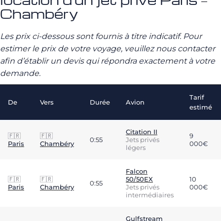
Chambéry
Les prix ci-dessous sont fournis à titre indicatif. Pour
estimer le prix de votre voyage, veuillez nous contacter
afin d’établir un devis qui répondra exactement à votre
demande.
Tarif
De
Vers
Durée
Avion
estimé
Citation II
🇫🇷
🇫🇷
9
0:55
Jets privés
Paris
Chambéry
000€
légers
Falcon
🇫🇷
🇫🇷
50/50EX
10
0:55
Paris
Chambéry
Jets privés
000€
intermédiaires
Gulfstream