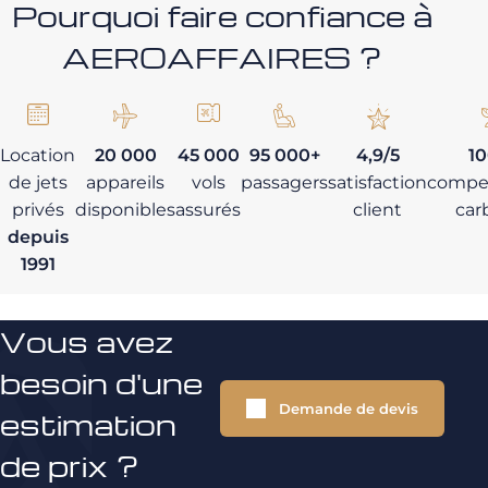
Pourquoi faire confiance à
AEROAFFAIRES ?
Location
20 000
45 000
95 000+
4,9/5
1
de jets
appareils
vols
passagers
satisfaction
compe
privés
disponibles
assurés
client
car
depuis
1991
Vous avez
besoin d'une
Demande de devis
estimation
de prix ?