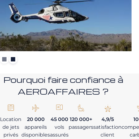
Pourquoi faire confiance à
AEROAFFAIRES ?
Location
20 000
45 000
120 000+
4,9/5
1
de jets
appareils
vols
passagers
satisfaction
compe
privés
disponibles
assurés
client
car