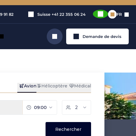
9 91 82
Suisse
+41 22 355 06 24
FR
Demande de devis
Rechercher
vé