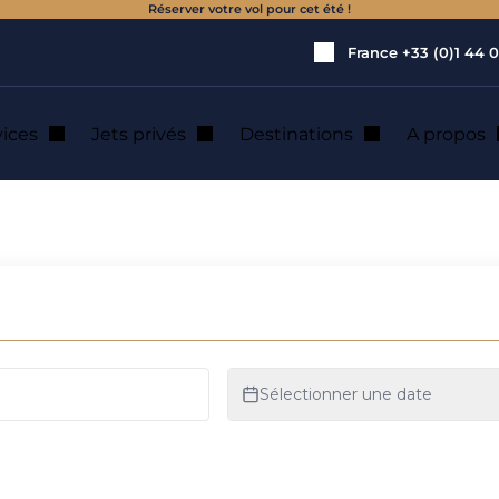
Réserver votre vol pour cet été !
France
+33 (0)1 44 0
vices
Jets privés
Destinations
A propos
 location de jet pri