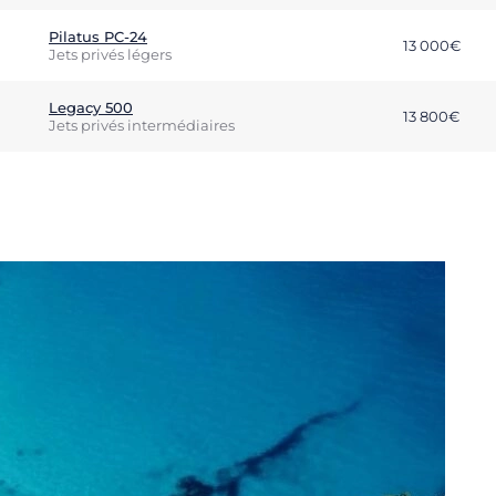
Pilatus PC-24
13 000€
Jets privés légers
Legacy 500
13 800€
Jets privés intermédiaires