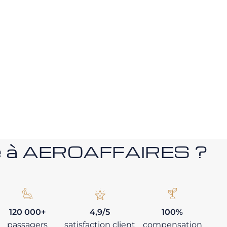
nce à AEROAFFAIRES ?
120 000+
4,9/5
100%
passagers
satisfaction client
compensation