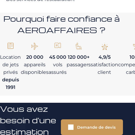
Pourquoi faire confiance à
AEROAFFAIRES ?
Location
20 000
45 000
120 000+
4,9/5
1
de jets
appareils
vols
passagers
satisfaction
compe
privés
disponibles
assurés
client
car
depuis
1991
Vous avez
besoin d'une
Demande de devis
estimation